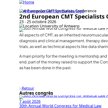
2nd European CMT Specialists Conference
2nd European CMT Specialists
23 - 25 octobre 2026
University of Antwerp
All aspects of CMT, as an inherited neuromuscula
diagnosis and clinical management, therapy dev
trials, as well as technical aspects like data shari
A main priority for the meeting is mentorship and 
end, part of the money raised to support the Con
as has been done in the past.
Discover more
Retour
Autres congrès
7 août 2026
30th Annual World Congress for Medical Law