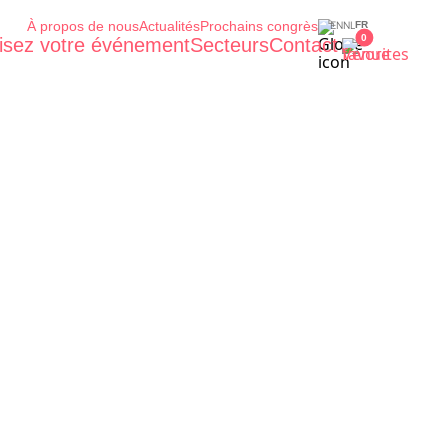
À propos de nous
Actualités
Prochains congrès
EN
NL
FR
0
isez votre événement
Secteurs
Contact